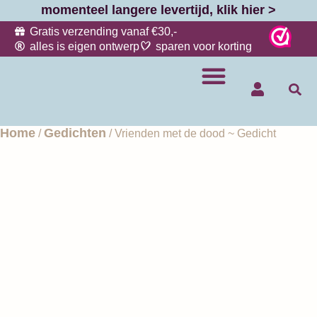
momenteel langere levertijd, klik hier >
Gratis verzending vanaf €30,-
alles is eigen ontwerp
sparen voor korting
Lieve kaarten
Unieke sieraden
Gevoelige gedichten
Mijn account
Over Raw & Rebel®
Home
Gedichten
/
/ Vrienden met de dood ~ Gedicht