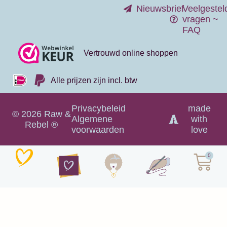
Nieuwsbrief
Veelgestel
vragen ~
FAQ
Vertrouwd online shoppen
Alle prijzen zijn incl. btw
Privacybeleid
made
© 2026 Raw &
Algemene
with
Rebel ®
voorwaarden
love
0